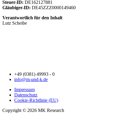
Steuer-ID:
DE162127881
Gläubiger-ID:
DE45ZZZ0000149460
Verantwortlich für den Inhalt
Lutz Scheibe
+49 (0381) 49993 - 0
info@m-und-k.de
Impressum
Datenschutz
Cookie-Richtlinie (EU)
Copyright © 2026 MK Research